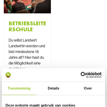
BETRIEBSLEITE
RSCHULE
Du willst Landwirt
Landwirtin werden und
bist mindestens 18
Jahre alt? Hier hast du
die Möglichkeit eine
dreijährige
außerschulische
Ausbildung in
deutscher Sprache zu
Toestemming
Details
Over
absolvieren. Das
Zertifikat ist seitens
der
Deze website maakt gebruik van cookies