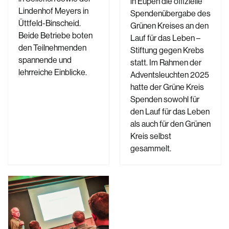
in Eupen die offizielle
Lindenhof Meyers in
Spendenübergabe des
Üttfeld-Binscheid.
Grünen Kreises an den
Beide Betriebe boten
Lauf für das Leben –
den Teilnehmenden
Stiftung gegen Krebs
spannende und
statt. Im Rahmen der
lehrreiche Einblicke.
Adventsleuchten 2025
hatte der Grüne Kreis
Spenden sowohl für
den Lauf für das Leben
als auch für den Grünen
Kreis selbst
gesammelt.