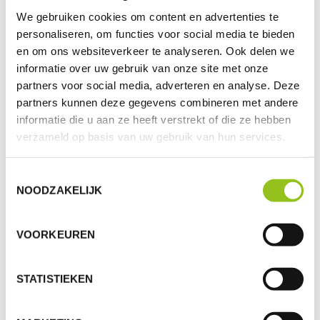
Deutschsprachigen
We gebruiken cookies om content en advertenties te
Gemeinschaft
personaliseren, om functies voor social media te bieden
Ostbelgien anerkannt
en om ons websiteverkeer te analyseren. Ook delen we
um dich hier als
informatie over uw gebruik van onze site met onze
BetriebsleiterIn
partners voor social media, adverteren en analyse. Deze
niederzulassen.
partners kunnen deze gegevens combineren met andere
informatie die u aan ze heeft verstrekt of die ze hebben
WAS MACHT DER GRÜNE KREIS?
verzameld op basis van uw gebruik van hun services.
Toestemmingsselectie
NOODZAKELIJK
VOORKEUREN
STATISTIEKEN
AUSBILDUNG
WEITERBILDU