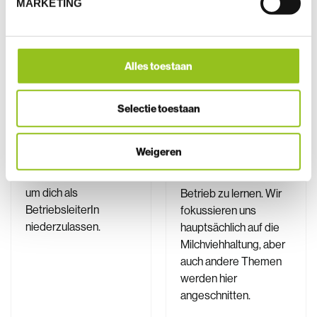
MARKETING
NG
du willst Landwirt
Landwirtin werden?
Landwirte müssen
Hier hast du die
dem Lauf der Zeit
Alles toestaan
Möglichkeit eine
folgen. Ständig neue
dreijährige
Herausforderungen im
ausserschulische
Job folgen. Hier hast
Selectie toestaan
Ausbildung in
du die Möglichkeit dich
deutscher Sprache zu
weiter auf dem
Weigeren
absolvieren. Das
Laufenden zu halten
Zertifikat ist anerkannt
und Neues für deinen
um dich als
Betrieb zu lernen. Wir
BetriebsleiterIn
fokussieren uns
niederzulassen.
hauptsächlich auf die
Milchviehhaltung, aber
auch andere Themen
werden hier
angeschnitten.