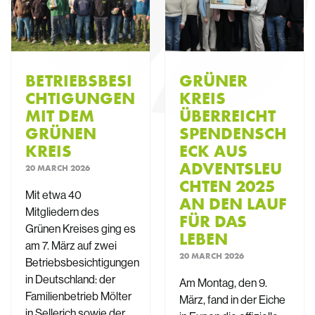
BETRIEBSBESI
GRÜNER
CHTIGUNGEN
KREIS
MIT DEM
ÜBERREICHT
GRÜNEN
SPENDENSCH
KREIS
ECK AUS
ADVENTSLEU
20 MARCH 2026
CHTEN 2025
Mit etwa 40
AN DEN LAUF
Mitgliedern des
FÜR DAS
Grünen Kreises ging es
LEBEN
am 7. März auf zwei
20 MARCH 2026
Betriebsbesichtigungen
in Deutschland: der
Am Montag, den 9.
Familienbetrieb Mölter
März, fand in der Eiche
in Sellerich sowie der