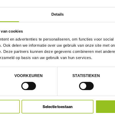
Details
 van cookies
ent en advertenties te personaliseren, om functies voor social
. Ook delen we informatie over uw gebruik van onze site met on
MITGLIED WERDEN
e. Deze partners kunnen deze gegevens combineren met andere i
erzameld op basis van uw gebruik van hun services.
Du möchtest an unseren Aktivitäten und
Weiterbildungen teilnehmen? Du möchtest
uns kennenlernen, um mit uns über Themen
VOORKEUREN
STATISTIEKEN
rund um die Landwirtschaft zu diskutieren,
KollegenInnen kennen zu lernen? Dann melde
dich als Mitglied bei uns an!
Selectie toestaan