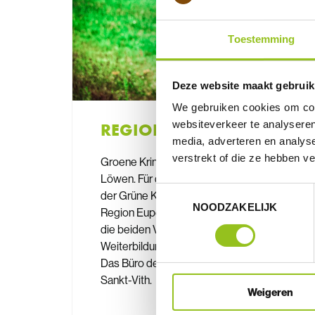
Toestemming
Deze website maakt gebruik
We gebruiken cookies om cont
websiteverkeer te analyseren
REGIONEN
media, adverteren en analys
verstrekt of die ze hebben v
Groene Kring ist unser Dachverband in
Löwen. Für die Junglandwirte Ostbelgiens ist
Toestemmingsselectie
der Grüne Kreis zuständig. Aufgeteilt in
NOODZAKELIJK
Region Eupen und Region Eifel kümmern sich
die beiden Vorstände um die Aktivitäten und
Weiterbildungen für ihre rund 120 Mitglieder.
Das Büro des Grünen Kreises findest du in
Sankt-Vith.
Weigeren