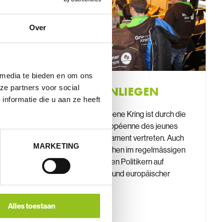
Over
 media te bieden en om ons
ze partners voor social
POLITISCHE ANLIEGEN
nformatie die u aan ze heeft
unser Dachverband Groene Kring ist durch die
CEJA (commission européenne des jeunes
agriculteurs) im EU Parlament vertreten. Auch
MARKETING
wir, der Grüne Kreis, stehen im regelmässigen
Kontakt zu verschiedenen Politikern auf
lokaler, sowie föderaler und europäischer
Ebene.
Alles toestaan