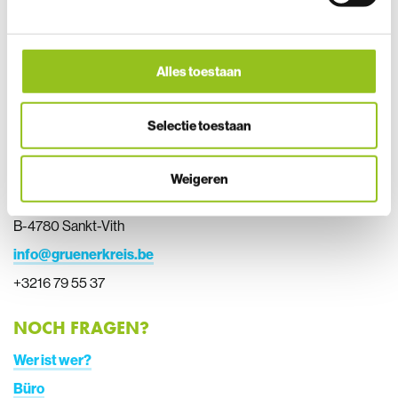
WER IST WER?
Wie ist der Grüner Kreis aufgebaut? Wie finden Sie den
Berater Ihrer Region der Provinz?
Alles toestaan
Selectie toestaan
KONTAKT
Weigeren
Malmedyer Strasse 63
B-4780 Sankt-Vith
info@gruenerkreis.be
+3216 79 55 37
NOCH FRAGEN?
Wer ist wer?
Büro